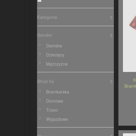
Kategoria
Gender
Damska
Dziecięcy
Mężczyzna
K
Shop by
Bramk
Bramkarska
Domowe
Trzeci
Wyjazdowe