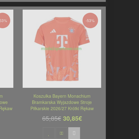
-53%
-53%
um
Koszulka Bayern Monachium
dowe
Bramkarska Wyjazdowe Stroje
i Rękaw
Piłkarskie 2026/27 Krótki Rękaw
65,85€
30,85€