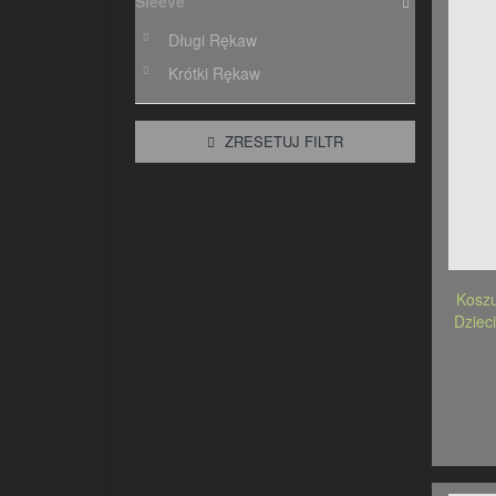
Sleeve
Długi Rękaw
Krótki Rękaw
ZRESETUJ FILTR
Kosz
Dziec