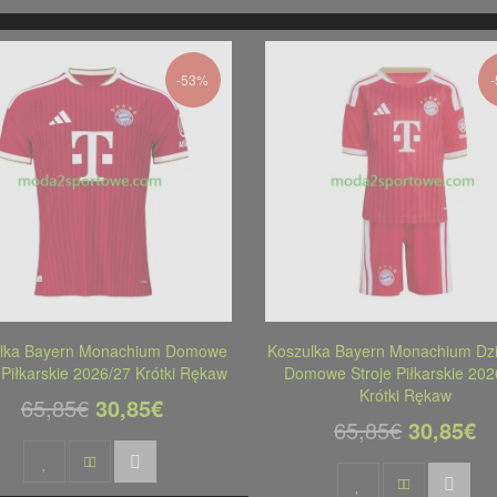
-53%
lka Bayern Monachium Domowe
Koszulka Bayern Monachium Dzi
 Piłkarskie 2026/27 Krótki Rękaw
Domowe Stroje Piłkarskie 202
Krótki Rękaw
65,85€
30,85€
65,85€
30,85€