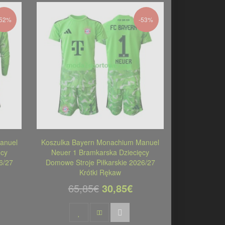
-52%
-53%
anuel
Koszulka Bayern Monachium Manuel
ęcy
Neuer 1 Bramkarska Dziecięcy
6/27
Domowe Stroje Piłkarskie 2026/27
Krótki Rękaw
65,85€
30,85€