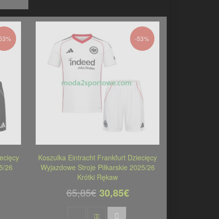
-53%
-53%
iecięcy
Koszulka Eintracht Frankfurt Dziecięcy
5/26
Wyjazdowe Stroje Piłkarskie 2025/26
Krótki Rękaw
65,85€
30,85€