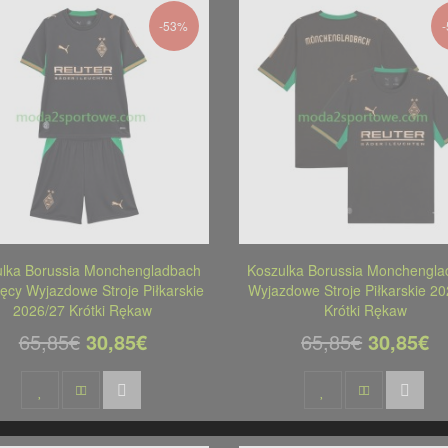
-53%
ulka Borussia Monchengladbach
Koszulka Borussia Monchengla
ięcy Wyjazdowe Stroje Piłkarskie
Wyjazdowe Stroje Piłkarskie 2
2026/27 Krótki Rękaw
Krótki Rękaw
65,85€
30,85€
65,85€
30,85€