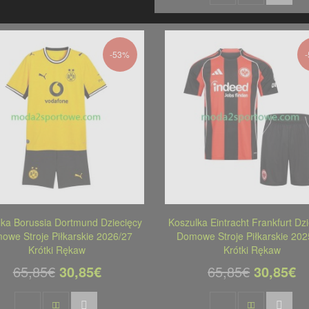
-53%
lka Borussia Dortmund Dziecięcy
Koszulka Eintracht Frankfurt Dz
owe Stroje Piłkarskie 2026/27
Domowe Stroje Piłkarskie 202
Krótki Rękaw
Krótki Rękaw
65,85€
30,85€
65,85€
30,85€