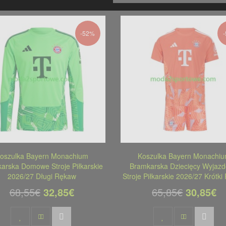
-52%
oszulka Bayern Monachium
Koszulka Bayern Monachi
arska Domowe Stroje Piłkarskie
Bramkarska Dziecięcy Wyjaz
2026/27 Długi Rękaw
Stroje Piłkarskie 2026/27 Krótk
68,55€
32,85€
65,85€
30,85€