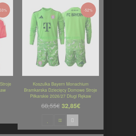
-53%
-52%
Stroje
Koszulka Bayern Monachium
kaw
Bramkarska Dziecięcy Domowe Stroje
Piłkarskie 2026/27 Długi Rękaw
68,55€
32,85€