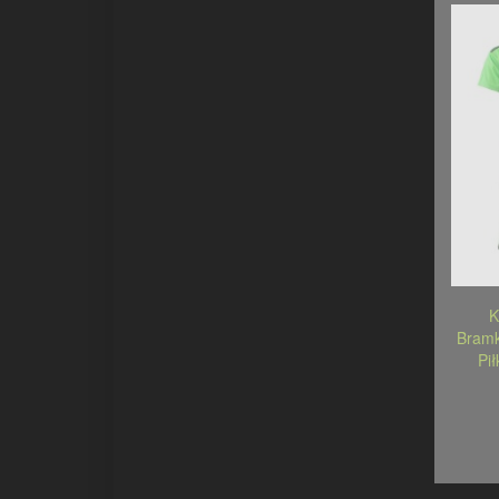
K
Bramk
Pi