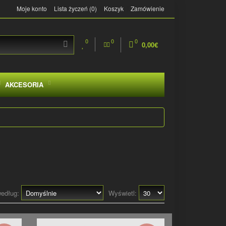
Moje konto
Lista życzeń (0)
Koszyk
Zamówienie
0
0
0
0,00€
AKCESORIA
według:
Wyświetl: