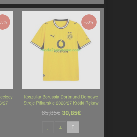
-53%
-53%
ecięcy
Koszulka Borussia Dortmund Domowe
6/27
Stroje Piłkarskie 2026/27 Krótki Rękaw
65,85€
30,85€