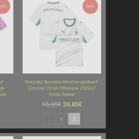
-53%
-53%
nd
Koszulka Borussia Monchengladbach
je
Domowe Stroje Piłkarskie 2026/27
kaw
Krótki Rękaw
65,85€
30,85€