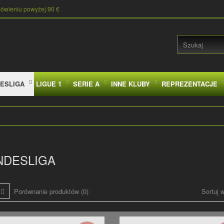
mówieniu powyżej 90 €
ESLIGA
LIGUE 1
SERIE A
INNE KLUBY
REPREZENTACJE
NDESLIGA
Porównanie produktów (0)
Sortuj 