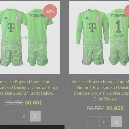
-53%
oszulka Bayern Monachium
Koszulka Bayern Monachium M
arska Dziecięcy Domowe Stroje
Neuer 1 Bramkarska Dzieci
łkarskie 2026/27 Krótki Rękaw
Domowe Stroje Piłkarskie 202
Długi Rękaw
65,85€
30,85€
68,55€
32,85€