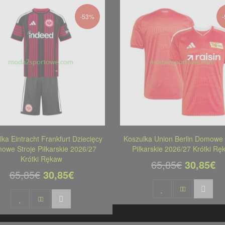
-53%
ka Eintracht Frankfurt Dziecięcy
Koszulka Union Berlin Domowe 
owe Stroje Piłkarskie 2026/27
Piłkarskie 2026/27 Krótki Rę
Krótki Rękaw
65,85€
30,85€
65,85€
30,85€