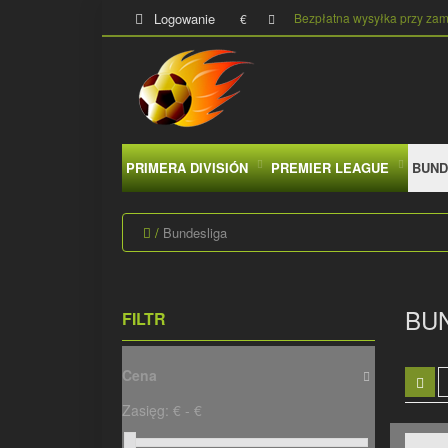
Logowanie
Bezpłatna wysyłka przy za
€
PRIMERA DIVISIÓN
PREMIER LEAGUE
BUND
Bundesliga
BU
FILTR
Cena
Zasięg:
€ -
€