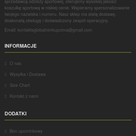
sprzedawcą odzieży sportowej, oferujemy wysokiej jakości
koszulkę sportową w niskiej cenie. Wspieramy spersonalizowanie
twojego nazwiska i numeru. Nasz sklep ma stałą dostawę,
doskonałą obsługę i doświadczony zespół operacyjny.
Email:
kontaktsglobalnimkupcima@gmail.com
INFORMACJE
O nas
Wysyłka i Dostawa
Size Chart
Kontakt z nami
DODATKI
Bon upominkowy