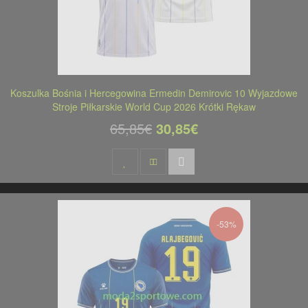
Koszulka Bośnia i Hercegowina Ermedin Demirovic 10 Wyjazdowe
Stroje Piłkarskie World Cup 2026 Krótki Rękaw
65,85€
30,85€
-53%