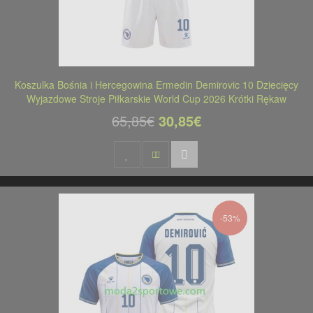
Koszulka Bośnia i Hercegowina Ermedin Demirovic 10 Dziecięcy
Wyjazdowe Stroje Piłkarskie World Cup 2026 Krótki Rękaw
65,85€
30,85€
-53%