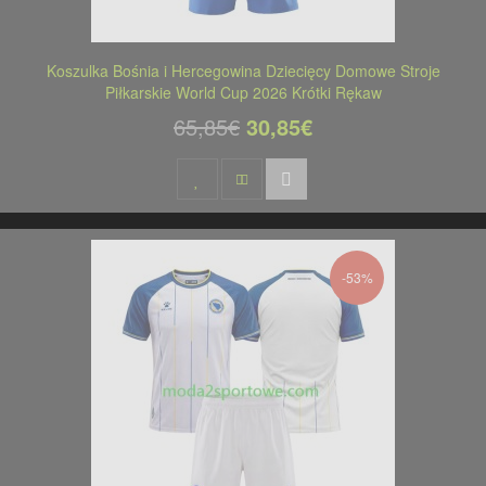
Koszulka Bośnia i Hercegowina Dziecięcy Domowe Stroje
Piłkarskie World Cup 2026 Krótki Rękaw
65,85€
30,85€
-53%