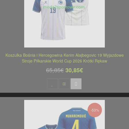
Koszulka Bośnia i Hercegowina Kerim Alajbegovic 19 Wyjazdowe
Stroje Piłkarskie World Cup 2026 Krótki Rękaw
65,85€
30,85€
-53%