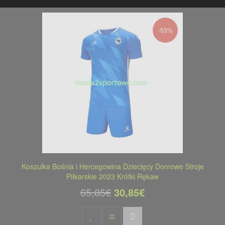
-53%
Koszulka Bośnia i Hercegowina Dziecięcy Domowe Stroje
Piłkarskie 2023 Krótki Rękaw
65,85€
30,85€