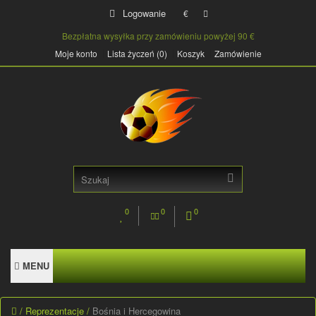
Logowanie
€
Bezpłatna wysyłka przy zamówieniu powyżej 90 €
Moje konto
Lista życzeń (0)
Koszyk
Zamówienie
0
0
0
MENU
Reprezentacje
Bośnia i Hercegowina