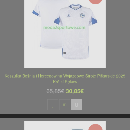
Koszulka Bośnia i Hercegowina Wyjazdowe Stroje Piłkarskie 2025
Krótki Rękaw
65,85€
30,85€