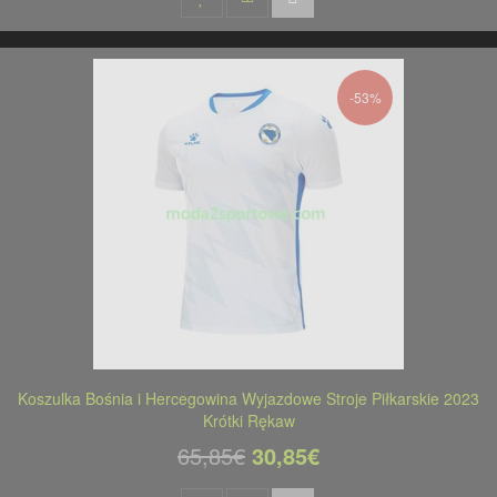
-53%
Koszulka Bośnia i Hercegowina Wyjazdowe Stroje Piłkarskie 2023
Krótki Rękaw
65,85€
30,85€