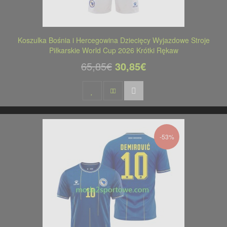
Koszulka Bośnia i Hercegowina Dziecięcy Wyjazdowe Stroje
Piłkarskie World Cup 2026 Krótki Rękaw
65,85€
30,85€
-53%