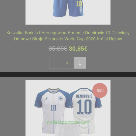
Koszulka Bośnia i Hercegowina Ermedin Demirovic 10 Dziecięcy
Domowe Stroje Piłkarskie World Cup 2026 Krótki Rękaw
65,85€
30,85€
-53%