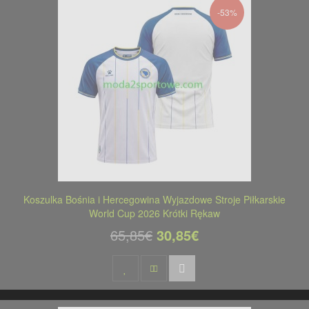
-53%
Koszulka Bośnia i Hercegowina Wyjazdowe Stroje Piłkarskie
World Cup 2026 Krótki Rękaw
65,85€
30,85€