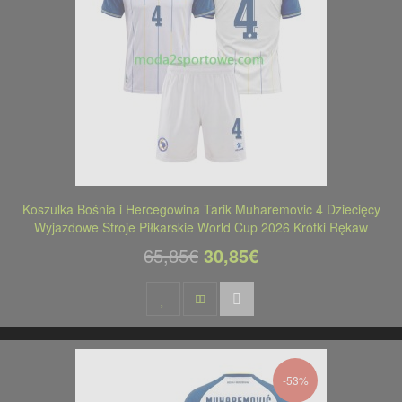
Koszulka Bośnia i Hercegowina Tarik Muharemovic 4 Dziecięcy
Wyjazdowe Stroje Piłkarskie World Cup 2026 Krótki Rękaw
65,85€
30,85€
-53%