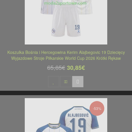
Koszulka Bośnia i Hercegowina Kerim Alajbegovic 19 Dziecięcy
Wyjazdowe Stroje Piłkarskie World Cup 2026 Krótki Rękaw
65,85€
30,85€
-53%