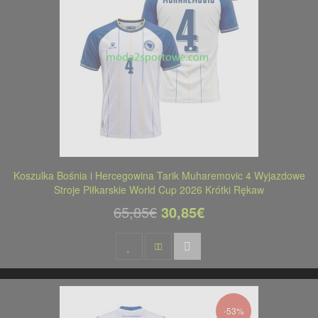
Koszulka Bośnia i Hercegowina Tarik Muharemovic 4 Wyjazdowe
Stroje Piłkarskie World Cup 2026 Krótki Rękaw
65,85€
30,85€
-53%