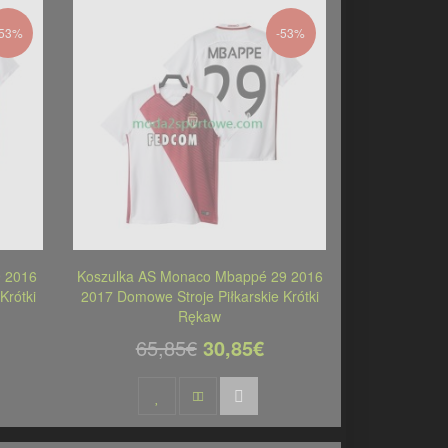
-53%
-53%
 2016
Koszulka AS Monaco Mbappé 29 2016
Krótki
2017 Domowe Stroje Piłkarskie Krótki
Rękaw
65,85€
30,85€