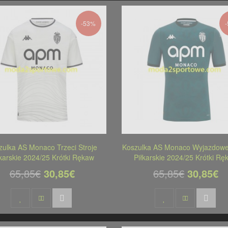
-53%
zulka AS Monaco Trzeci Stroje
Koszulka AS Monaco Wyjazdowe 
łkarskie 2024/25 Krótki Rękaw
Piłkarskie 2024/25 Krótki Rę
65,85€
30,85€
65,85€
30,85€