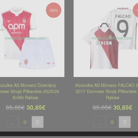
-53%
szulka AS Monaco Dziecięcy
Koszulka AS Monaco FALCAO 9
owe Stroje Piłkarskie 2025/26
2017 Domowe Stroje Piłkarskie 
Krótki Rękaw
Rękaw
65,85€
30,85€
65,85€
30,85€