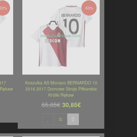
-53%
-53%
017
Koszulka AS Monaco BERNARDO 10
i Rękaw
2016 2017 Domowe Stroje Piłkarskie
Krótki Rękaw
65,85€
30,85€