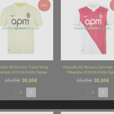
-53%
zulka AS Monaco Trzeci Stroje
Koszulka AS Monaco Domowe S
łkarskie 2025/26 Krótki Rękaw
Piłkarskie 2025/26 Krótki Rę
65,85€
30,85€
65,85€
30,85€