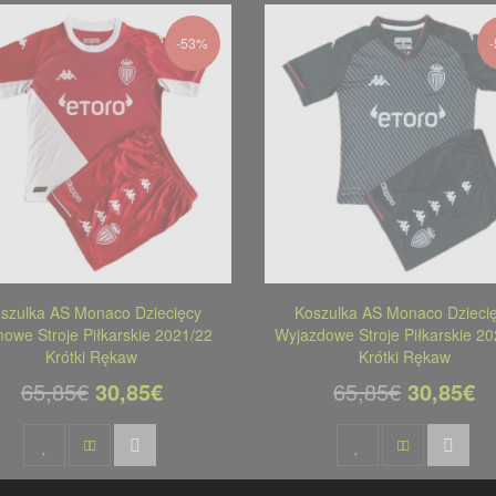
-53%
szulka AS Monaco Dziecięcy
Koszulka AS Monaco Dzieci
owe Stroje Piłkarskie 2021/22
Wyjazdowe Stroje Piłkarskie 2
Krótki Rękaw
Krótki Rękaw
65,85€
30,85€
65,85€
30,85€