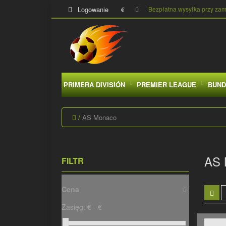
Logowanie
Bezpłatna wysyłka przy za
€
PRIMERA DIVISIÓN
PREMIER LEAGUE
BUND
AS Monaco
AS
FILTR
Cena
Zasięg:
€ -
€