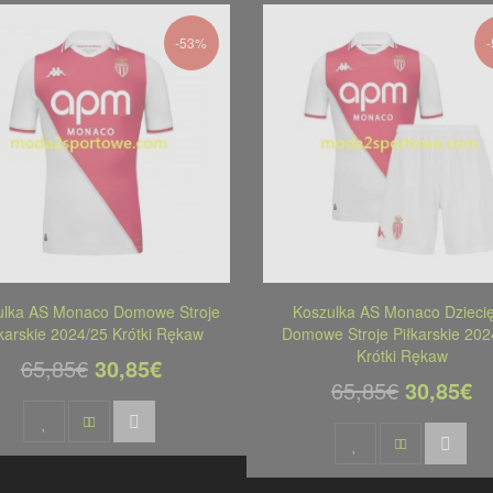
-53%
ulka AS Monaco Domowe Stroje
Koszulka AS Monaco Dzieci
łkarskie 2024/25 Krótki Rękaw
Domowe Stroje Piłkarskie 202
Krótki Rękaw
65,85€
30,85€
65,85€
30,85€