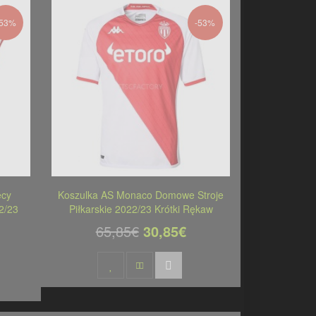
-53%
-53%
ęcy
Koszulka AS Monaco Domowe Stroje
2/23
Piłkarskie 2022/23 Krótki Rękaw
65,85€
30,85€