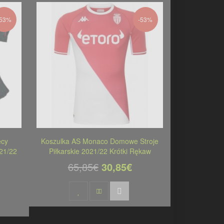
-53%
-53%
ęcy
Koszulka AS Monaco Domowe Stroje
021/22
Piłkarskie 2021/22 Krótki Rękaw
65,85€
30,85€