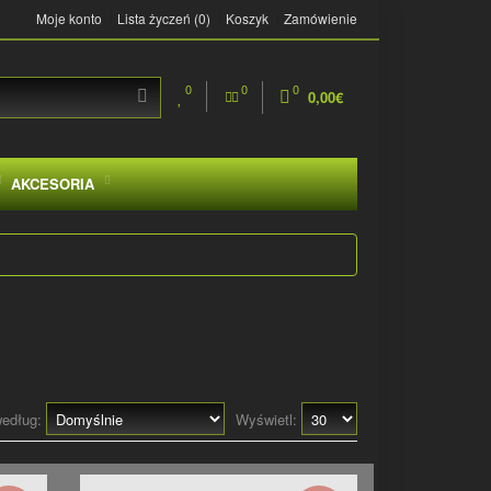
Moje konto
Lista życzeń (0)
Koszyk
Zamówienie
0
0
0
0,00€
AKCESORIA
według:
Wyświetl: