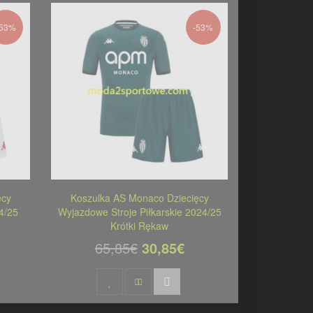
-53%
-53%
ęcy
Koszulka AS Monaco Dziecięcy
4/25
Wyjazdowe Stroje Piłkarskie 2024/25
Krótki Rękaw
65,85€
30,85€