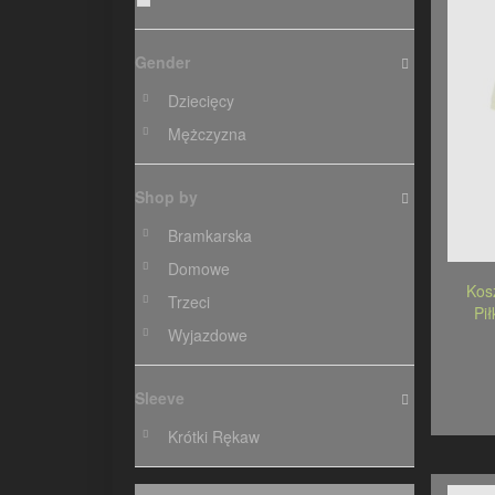
Gender
Dziecięcy
Mężczyzna
Shop by
Bramkarska
Domowe
Kos
Trzeci
Pi
Wyjazdowe
Sleeve
Krótki Rękaw