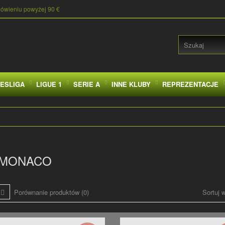
mówieniu powyżej 90 €
ESLIGA
LIGUE 1
SERIE A
INNE KLUBY
REPREZENTACJE
 MONACO
Porównanie produktów (0)
Sortuj 