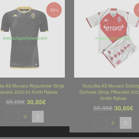
-53%
lka AS Monaco Wyjazdowe Stroje
Koszulka AS Monaco Dzieci
łkarskie 2023/24 Krótki Rękaw
Domowe Stroje Piłkarskie 202
Krótki Rękaw
65,85€
30,85€
65,85€
30,85€