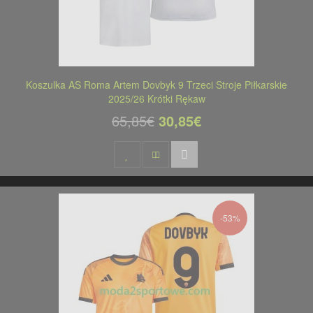
Koszulka AS Roma Artem Dovbyk 9 Trzeci Stroje Piłkarskie
2025/26 Krótki Rękaw
65,85€
30,85€
-53%