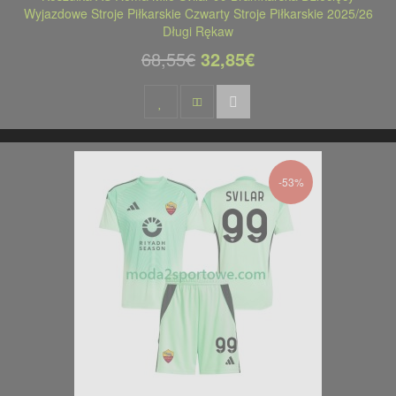
Wyjazdowe Stroje Piłkarskie Czwarty Stroje Piłkarskie 2025/26
Długi Rękaw
68,55€
32,85€
-53%