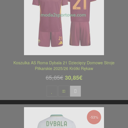
Koszulka AS Roma Dybala 21 Dziecięcy Domowe Stroje
Piłkarskie 2025/26 Krótki Rękaw
65,85€
30,85€
-53%