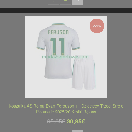
-53%
Koszulka AS Roma Evan Ferguson 11 Dziecięcy Trzeci Stroje
Piłkarskie 2025/26 Krótki Rękaw
65,85€
30,85€