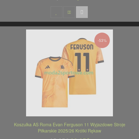
-53%
Koszulka AS Roma Evan Ferguson 11 Wyjazdowe Stroje
Piłkarskie 2025/26 Krótki Rękaw