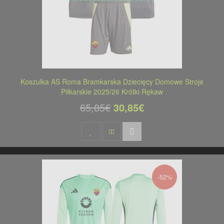
Koszulka AS Roma Bramkarska Dziecięcy Domowe Stroje
Piłkarskie 2025/26 Krótki Rękaw
65,85€
30,85€
-52%