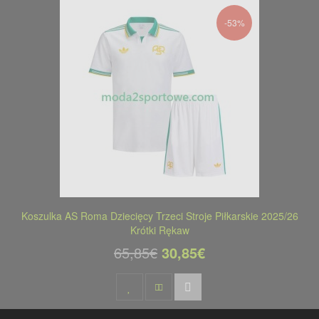
-53%
Koszulka AS Roma Dziecięcy Trzeci Stroje Piłkarskie 2025/26
Krótki Rękaw
65,85€
30,85€