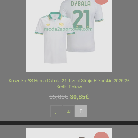
Koszulka AS Roma Dybala 21 Trzeci Stroje Piłkarskie 2025/26
Krótki Rękaw
65,85€
30,85€