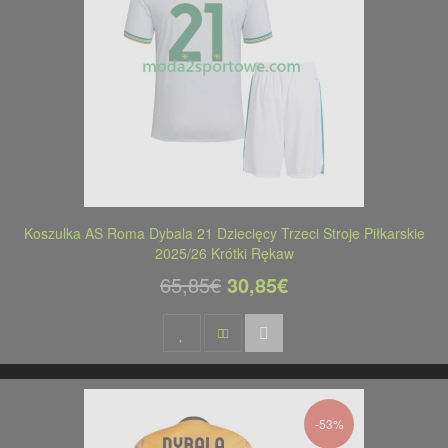
Koszulka AS Roma Dybala 21 Dziecięcy Trzeci Stroje Piłkarskie
2025/26 Krótki Rękaw
65,85€
30,85€
-53%