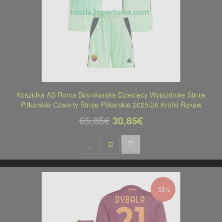
Koszulka AS Roma Bramkarska Dziecięcy Wyjazdowe Stroje
Piłkarskie Czwarty Stroje Piłkarskie 2025/26 Krótki Rękaw
65,85€
30,85€
-53%