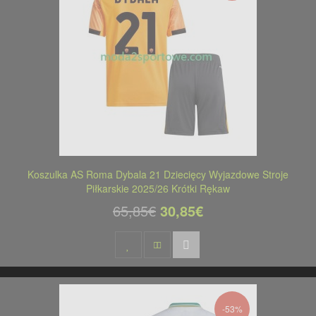
Koszulka AS Roma Dybala 21 Dziecięcy Wyjazdowe Stroje
Piłkarskie 2025/26 Krótki Rękaw
65,85€
30,85€
-53%