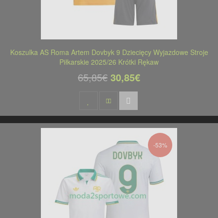
Koszulka AS Roma Artem Dovbyk 9 Dziecięcy Wyjazdowe Stroje
Piłkarskie 2025/26 Krótki Rękaw
65,85€
30,85€
-53%