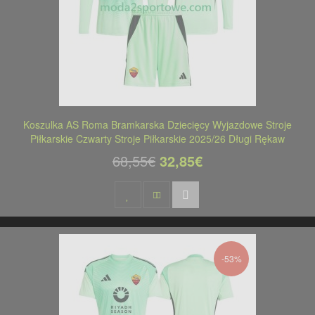
Koszulka AS Roma Bramkarska Dziecięcy Wyjazdowe Stroje
Piłkarskie Czwarty Stroje Piłkarskie 2025/26 Długi Rękaw
68,55€
32,85€
-53%