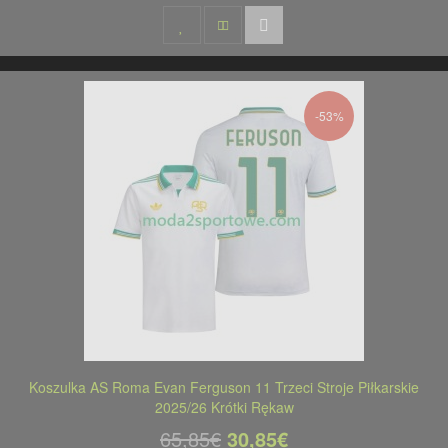
-53%
Koszulka AS Roma Evan Ferguson 11 Trzeci Stroje Piłkarskie
2025/26 Krótki Rękaw
65,85€
30,85€