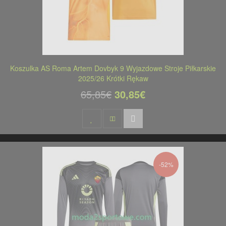
Koszulka AS Roma Artem Dovbyk 9 Wyjazdowe Stroje Piłkarskie
2025/26 Krótki Rękaw
65,85€
30,85€
-52%