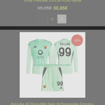
Stroje Piłkarskie 2025/26 Krótki Rękaw
65,85€
30,85€
-52%
Koszulka AS Roma Mile Svilar 99 Bramkarska Dziecięcy