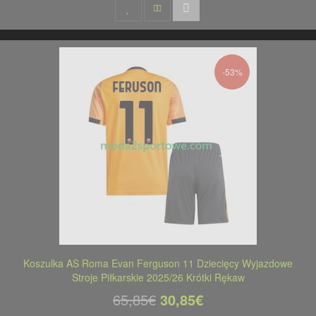
-53%
Koszulka AS Roma Evan Ferguson 11 Dziecięcy Wyjazdowe
Stroje Piłkarskie 2025/26 Krótki Rękaw
65,85€
30,85€