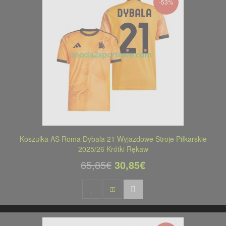
-53%
Koszulka AS Roma Dybala 21 Wyjazdowe Stroje Piłkarskie
2025/26 Krótki Rękaw
65,85€
30,85€