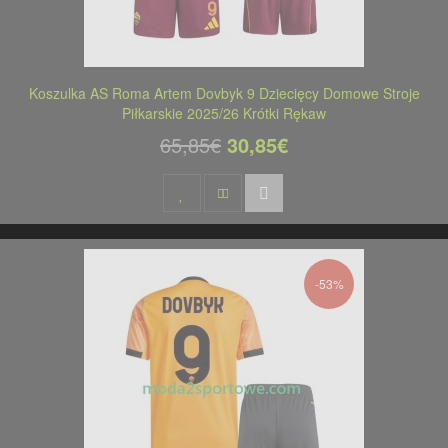
Koszulka AS Roma Artem Dovbyk 9 Dziecięcy Domowe Stroje
Piłkarskie 2025/26 Krótki Rękaw
65,85€
30,85€
-53%