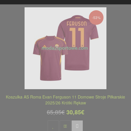
-53%
Koszulka AS Roma Evan Ferguson 11 Domowe Stroje Piłkarskie
2025/26 Krótki Rękaw
65,85€
30,85€