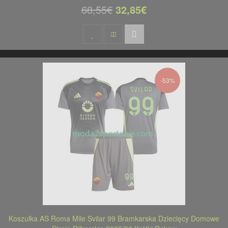
68,55€
32,85€
-53%
Koszulka AS Roma Mile Svilar 99 Bramkarska Dziecięcy Domowe