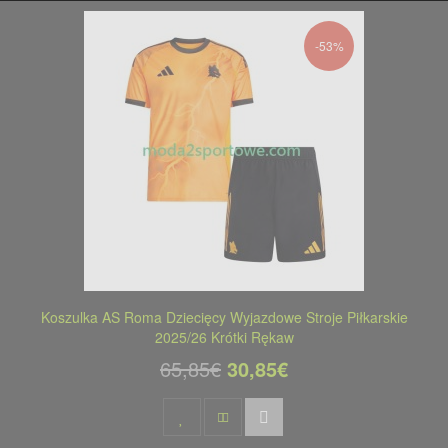
-53%
Koszulka AS Roma Dziecięcy Wyjazdowe Stroje Piłkarskie
2025/26 Krótki Rękaw
65,85€
30,85€