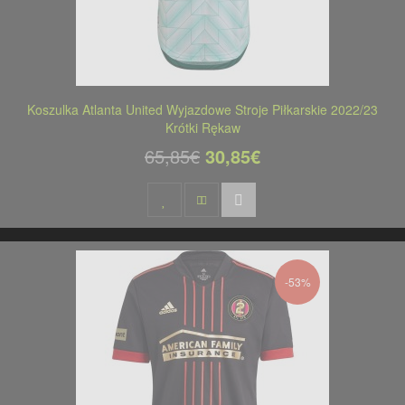
Koszulka Atlanta United Wyjazdowe Stroje Piłkarskie 2022/23
Krótki Rękaw
65,85€
30,85€
-53%