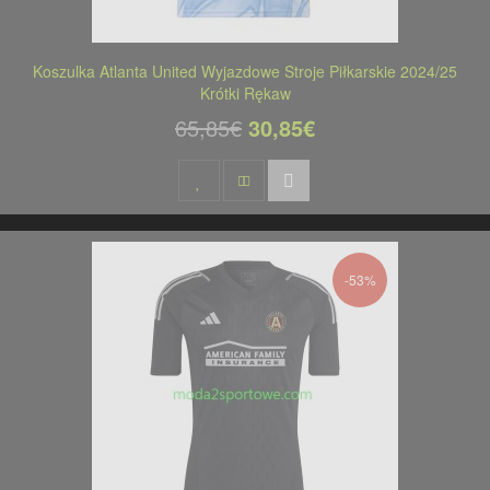
Koszulka Atlanta United Wyjazdowe Stroje Piłkarskie 2024/25
Krótki Rękaw
65,85€
30,85€
-53%