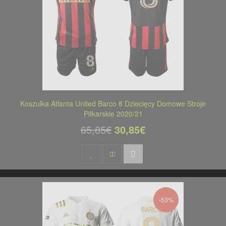
Koszulka Atlanta United Barco 8 Dziecięcy Domowe Stroje
Piłkarskie 2020/21
65,85€
30,85€
-53%