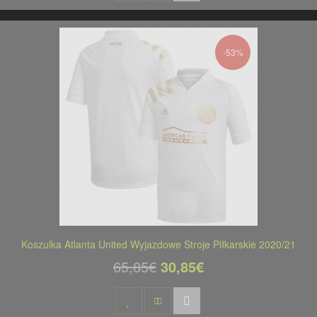
-53%
Koszulka Atlanta United Wyjazdowe Stroje Piłkarskie 2020/21
65,85€
30,85€