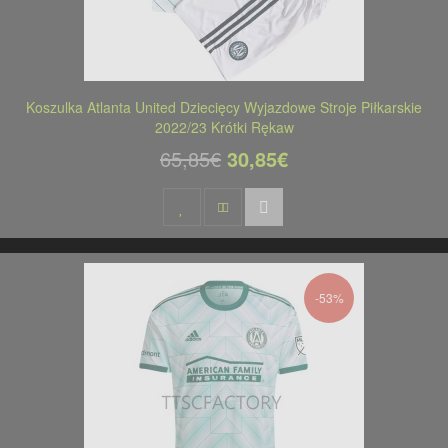
Koszulka Atlanta United Dziecięcy Wyjazdowe Stroje Piłkarskie
2022/23 Krótki Rękaw
65,85€
30,85€
-53%