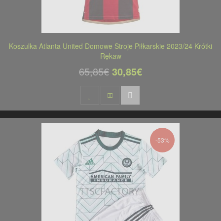
Koszulka Atlanta United Domowe Stroje Piłkarskie 2023/24 Krótki
Rękaw
65,85€
30,85€
-53%