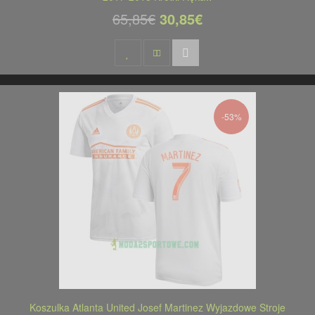
65,85€
30,85€
-53%
Koszulka Atlanta United Josef Martinez Wyjazdowe Stroje