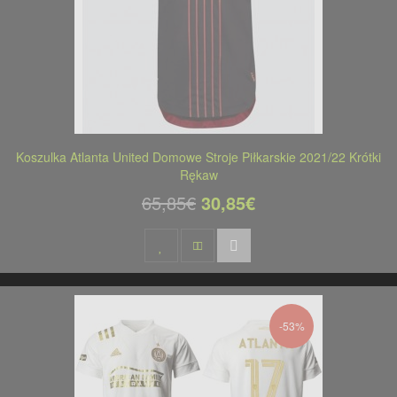
Koszulka Atlanta United Domowe Stroje Piłkarskie 2021/22 Krótki
Rękaw
65,85€
30,85€
-53%