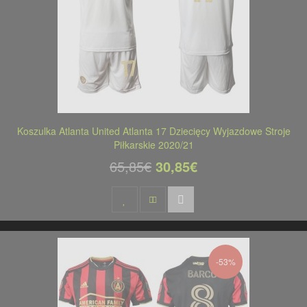
Koszulka Atlanta United Atlanta 17 Dziecięcy Wyjazdowe Stroje
Piłkarskie 2020/21
65,85€
30,85€
-53%