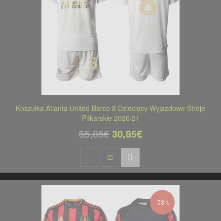
Koszulka Atlanta United Barco 8 Dziecięcy Wyjazdowe Stroje
Piłkarskie 2020/21
65,85€
30,85€
-53%