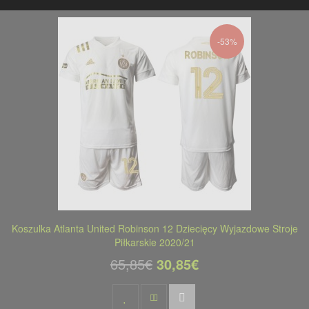
-53%
Koszulka Atlanta United Robinson 12 Dziecięcy Wyjazdowe Stroje
Piłkarskie 2020/21
65,85€
30,85€