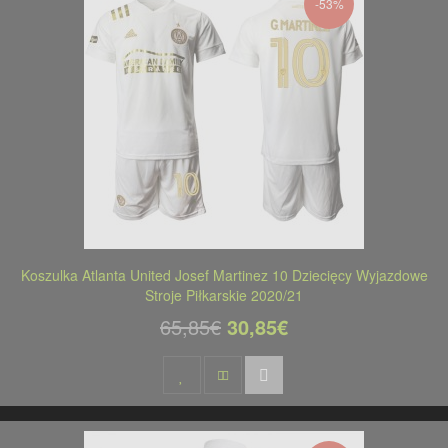
-53%
Koszulka Atlanta United Josef Martinez 10 Dziecięcy Wyjazdowe
Stroje Piłkarskie 2020/21
65,85€
30,85€