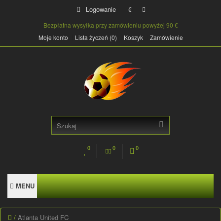
Logowanie
€
Bezpłatna wysyłka przy zamówieniu powyżej 90 €
Moje konto
Lista życzeń (0)
Koszyk
Zamówienie
0
0
0
MENU
Atlanta United FC