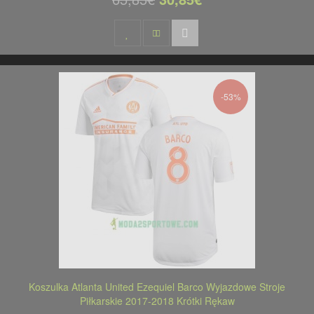
-53%
Koszulka Atlanta United Ezequiel Barco Wyjazdowe Stroje
Piłkarskie 2017-2018 Krótki Rękaw