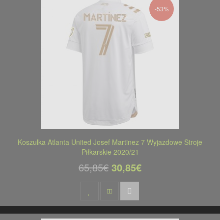
-53%
Koszulka Atlanta United Josef Martinez 7 Wyjazdowe Stroje
Piłkarskie 2020/21
65,85€
30,85€