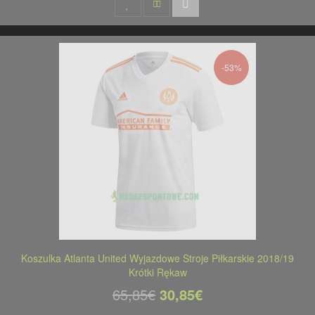
-53%
Koszulka Atlanta United Wyjazdowe Stroje Piłkarskie 2018/19
Krótki Rękaw
65,85€
30,85€