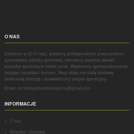
O NAS
Założony w 2010 roku, jesteśmy profesjonalnym producentem i
sprzedawcą odzieży sportowej, oferujemy wysokiej jakości
koszulkę sportową w niskiej cenie. Wspieramy spersonalizowanie
twojego nazwiska i numeru. Nasz sklep ma stałą dostawę,
doskonałą obsługę i doświadczony zespół operacyjny.
Email:
kontaktsglobalnimkupcima@gmail.com
INFORMACJE
O nas
Wysyłka i Dostawa