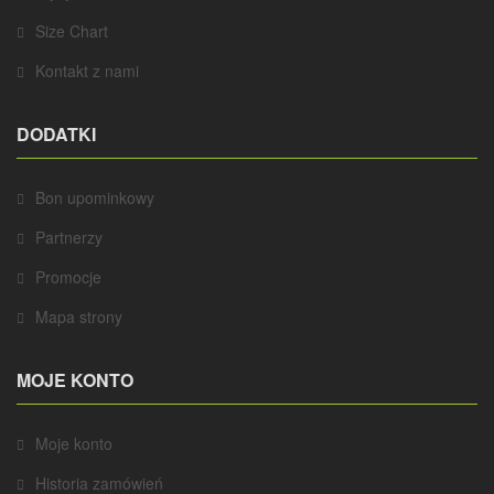
Size Chart
Kontakt z nami
DODATKI
Bon upominkowy
Partnerzy
Promocje
Mapa strony
MOJE KONTO
Moje konto
Historia zamówień