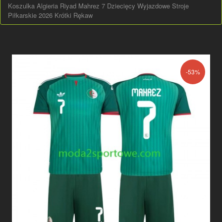
Koszulka Algieria Riyad Mahrez 7 Dziecięcy Wyjazdowe Stroje
Piłkarskie 2026 Krótki Rękaw
-53%