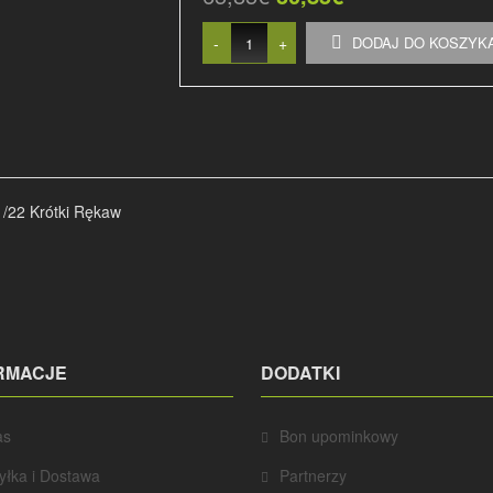
-
+
DODAJ DO KOSZYK
1/22 Krótki Rękaw
RMACJE
DODATKI
as
Bon upominkowy
yłka i Dostawa
Partnerzy