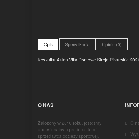
Opis
Specyfikacja
Opinie (0)
Koszulka Aston Villa Domowe Stroje Piłkarskie 202
O NAS
INFO
Założony w 2010 roku, jesteśmy
O n
profesjonalnym producentem i
Wys
sprzedawcą odzieży sportowej,