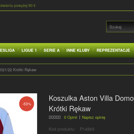
mówieniu powyżej 90 €
ESLIGA
LIGUE 1
SERIE A
INNE KLUBY
REPREZENTACJE
2021/22 Krótki Rękaw
Koszulka Aston Villa Domo
-53%
Krótki Rękaw
0 Opinii
Napisz opinię
Kod produktu:
P14865