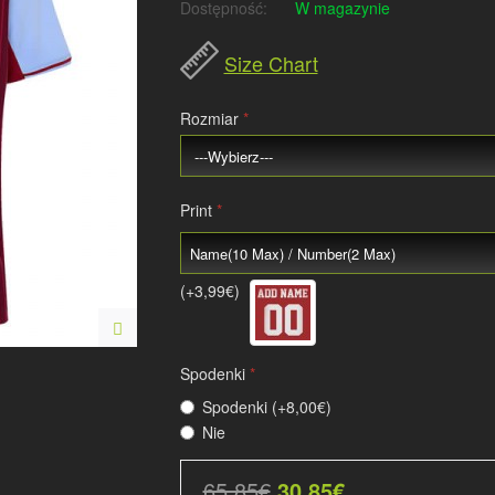
Dostępność:
W magazynie
Size Chart
Rozmiar
Print
(+3,99€)
Spodenki
Spodenki (+8,00€)
Nie
65,85€
30,85€