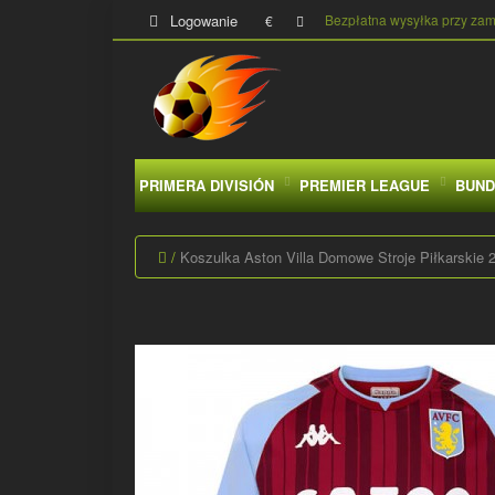
Logowanie
Bezpłatna wysyłka przy za
€
PRIMERA DIVISIÓN
PREMIER LEAGUE
BUND
Koszulka Aston Villa Domowe Stroje Piłkarskie 