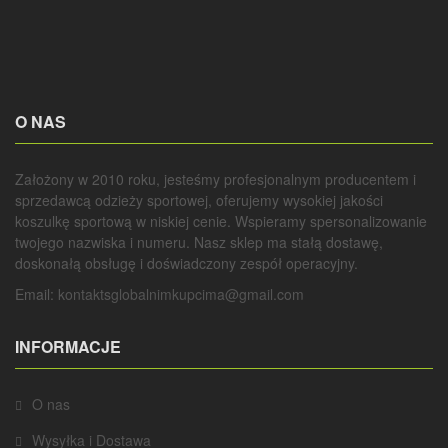
O NAS
Założony w 2010 roku, jesteśmy profesjonalnym producentem i
sprzedawcą odzieży sportowej, oferujemy wysokiej jakości
koszulkę sportową w niskiej cenie. Wspieramy spersonalizowanie
twojego nazwiska i numeru. Nasz sklep ma stałą dostawę,
doskonałą obsługę i doświadczony zespół operacyjny.
Email:
kontaktsglobalnimkupcima@gmail.com
INFORMACJE
O nas
Wysyłka i Dostawa