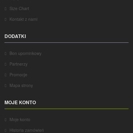
Size Chart
Kontakt z nami
DODATKI
Bon upominkowy
Partnerzy
Promocje
Mapa strony
MOJE KONTO
Moje konto
Historia zamówień