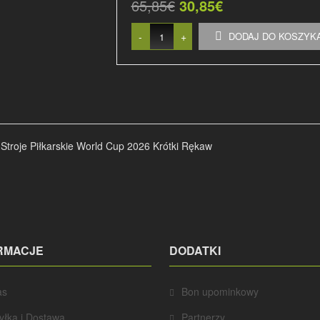
65,85€
30,85€
-
+
DODAJ DO KOSZYK
troje Piłkarskie World Cup 2026 Krótki Rękaw
RMACJE
DODATKI
as
Bon upominkowy
yłka i Dostawa
Partnerzy