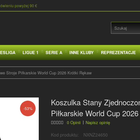
mówieniu powyżej 90 €
ESLIGA
LIGUE 1
SERIE A
INNE KLUBY
REPREZENTACJE
e Stroje Piłkarskie World Cup 2026 Krótki Rękaw
Koszulka Stany Zjednoczo
-53%
Piłkarskie World Cup 2026
0 Opinii
Napisz opinię
Kod produktu:
NXNZ24650