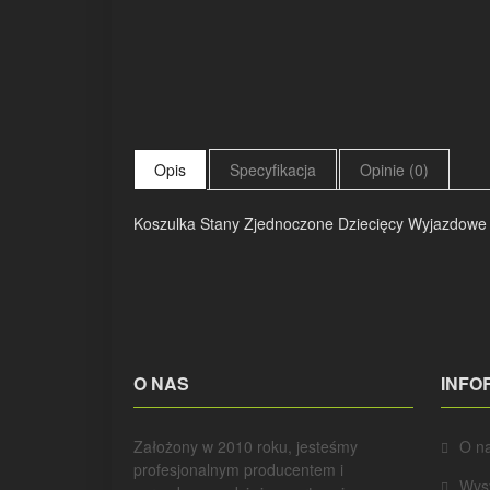
Opis
Specyfikacja
Opinie (0)
Koszulka Stany Zjednoczone Dziecięcy Wyjazdowe S
O NAS
INFO
Założony w 2010 roku, jesteśmy
O n
profesjonalnym producentem i
Wys