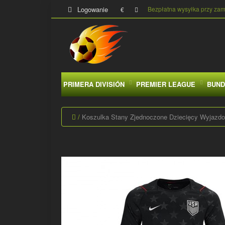
Logowanie
Bezpłatna wysyłka przy za
€
PRIMERA DIVISIÓN
PREMIER LEAGUE
BUND
Koszulka Stany Zjednoczone Dziecięcy Wyjazdow