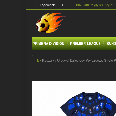
Logowanie
Bezpłatna wysyłka przy za
€
PRIMERA DIVISIÓN
PREMIER LEAGUE
BUND
Koszulka Urugwaj Dziecięcy Wyjazdowe Stroje P