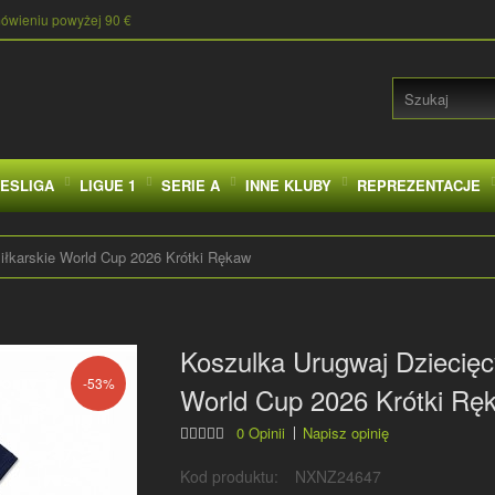
mówieniu powyżej 90 €
ESLIGA
LIGUE 1
SERIE A
INNE KLUBY
REPREZENTACJE
iłkarskie World Cup 2026 Krótki Rękaw
Koszulka Urugwaj Dziecięc
-53%
World Cup 2026 Krótki Rę
0 Opinii
Napisz opinię
Kod produktu:
NXNZ24647