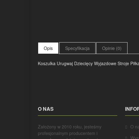
Opis
Specyfikacja
Opinie (0)
Koszulka Urugwaj Dziecięcy Wyjazdowe Stroje Piłk
O NAS
INFO
Założony w 2010 roku, jesteśmy
O n
profesjonalnym producentem i
Wys