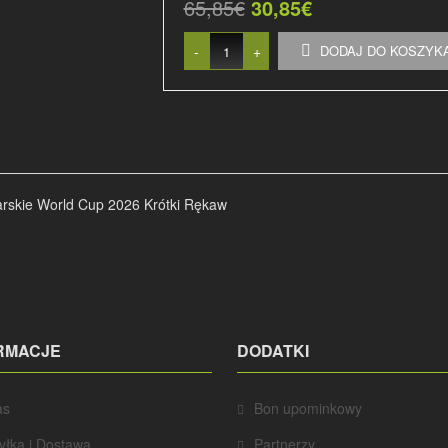
65,85€
30,85€
-
+
DODAJ DO KOSZYK
arskie World Cup 2026 Krótki Rękaw
RMACJE
DODATKI
as
Bon upominkowy
yłka i Dostawa
Partnerzy