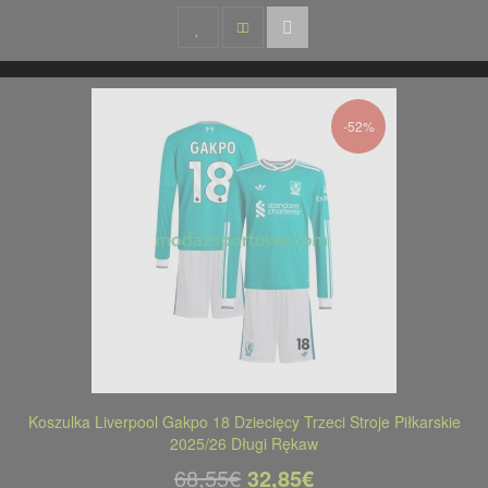
-52%
Koszulka Liverpool Gakpo 18 Dziecięcy Trzeci Stroje Piłkarskie
2025/26 Długi Rękaw
68,55€
32,85€