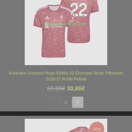
Koszulka Liverpool Hugo Ekitike 22 Domowe Stroje Piłkarskie
2026/27 Krótki Rękaw
65,85€
30,85€
-53%