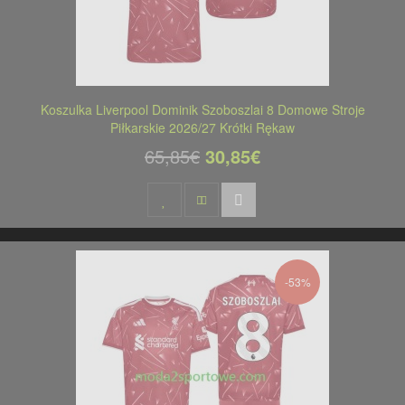
Koszulka Liverpool Dominik Szoboszlai 8 Domowe Stroje
Piłkarskie 2026/27 Krótki Rękaw
65,85€
30,85€
-53%