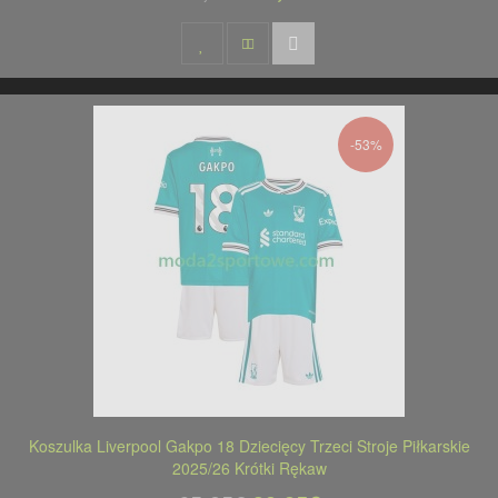
-53%
Koszulka Liverpool Gakpo 18 Dziecięcy Trzeci Stroje Piłkarskie
2025/26 Krótki Rękaw