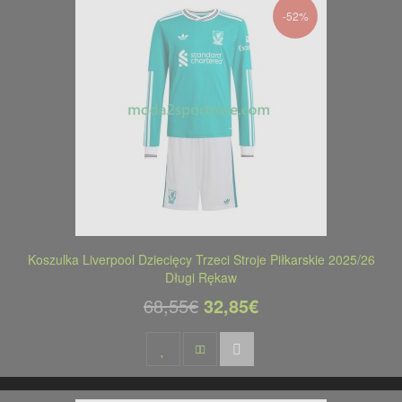
-52%
Koszulka Liverpool Dziecięcy Trzeci Stroje Piłkarskie 2025/26
Długi Rękaw
68,55€
32,85€