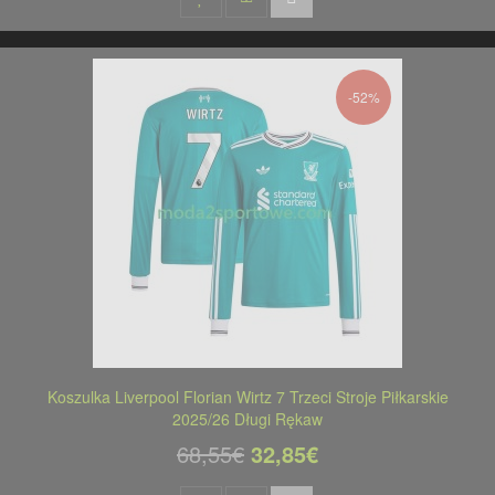
-52%
Koszulka Liverpool Florian Wirtz 7 Trzeci Stroje Piłkarskie
2025/26 Długi Rękaw
68,55€
32,85€