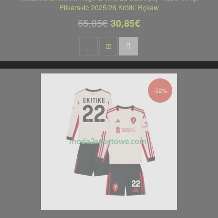
Piłkarskie 2025/26 Krótki Rękaw
65,85€
30,85€
-52%