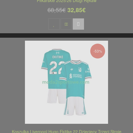
Piłkarskie 2025/26 Długi Rękaw
68,55€
32,85€
-53%
Koszulka Liverpool Hugo Ekitike 22 Dziecięcy Trzeci Stroje