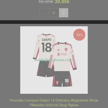
65,85€
30,85€
-52%
Koszulka Liverpool Gakpo 18 Dziecięcy Wyjazdowe Stroje
Piłkarskie 2025/26 Długi Rękaw