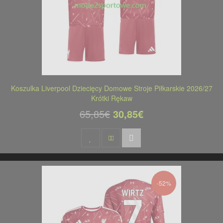
Koszulka Liverpool Dziecięcy Domowe Stroje Piłkarskie 2026/27
Krótki Rękaw
65,85€
30,85€
-52%