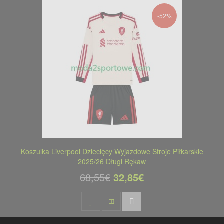
-52%
Koszulka Liverpool Dziecięcy Wyjazdowe Stroje Piłkarskie
2025/26 Długi Rękaw
68,55€
32,85€