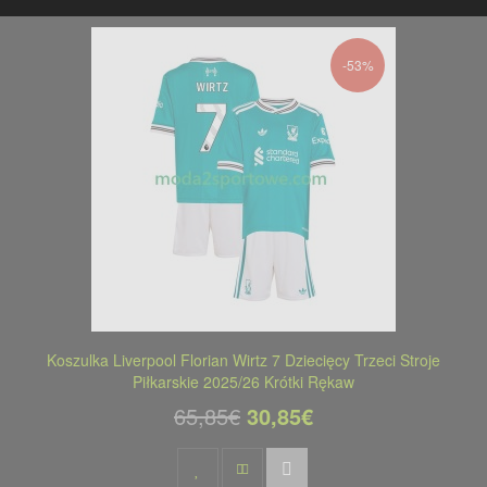
-53%
Koszulka Liverpool Florian Wirtz 7 Dziecięcy Trzeci Stroje
Piłkarskie 2025/26 Krótki Rękaw
65,85€
30,85€