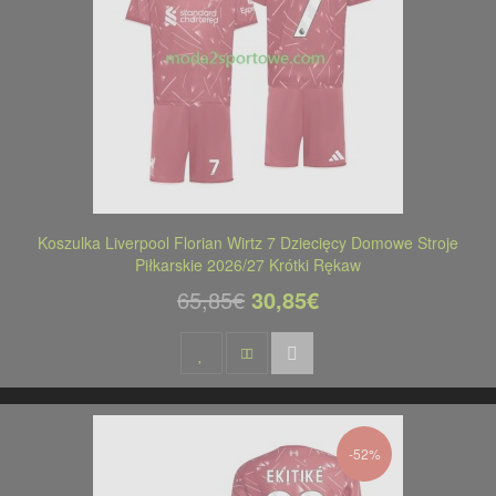
Koszulka Liverpool Florian Wirtz 7 Dziecięcy Domowe Stroje
Piłkarskie 2026/27 Krótki Rękaw
65,85€
30,85€
-52%