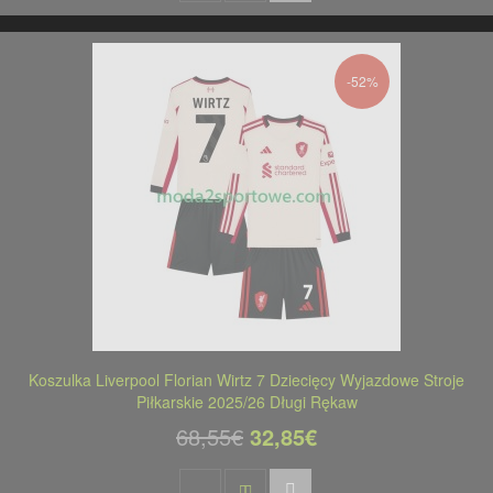
-52%
Koszulka Liverpool Florian Wirtz 7 Dziecięcy Wyjazdowe Stroje
Piłkarskie 2025/26 Długi Rękaw
68,55€
32,85€