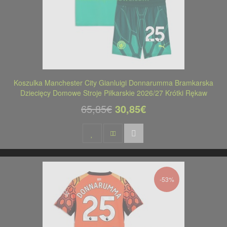
Koszulka Manchester City Gianluigi Donnarumma Bramkarska
Dziecięcy Domowe Stroje Piłkarskie 2026/27 Krótki Rękaw
65,85€
30,85€
-53%