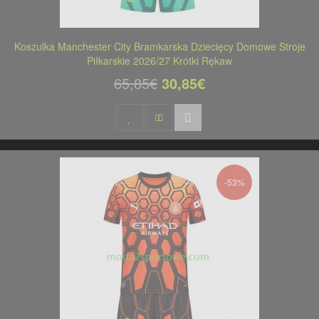
Koszulka Manchester City Bramkarska Dziecięcy Domowe Stroje
Piłkarskie 2026/27 Krótki Rękaw
65,85€
30,85€
-53%