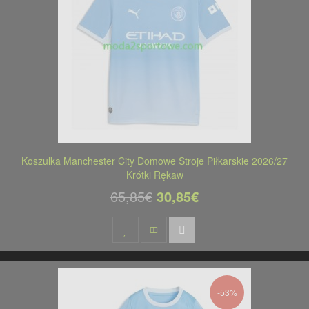
Koszulka Manchester City Domowe Stroje Piłkarskie 2026/27
Krótki Rękaw
65,85€
30,85€
-53%