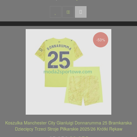
-53%
Koszulka Manchester City Gianluigi Donnarumma 25 Bramkarska
Dziecięcy Trzeci Stroje Piłkarskie 2025/26 Krótki Rękaw