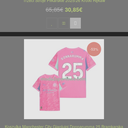
Trzeci Stroje Piłkarskie 2025/26 Krótki Rękaw
65,85€
30,85€
-53%
Koszulka Manchester City Gianluigi Donnarumma 25 Bramkarska