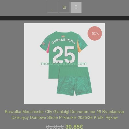
-53%
Koszulka Manchester City Gianluigi Donnarumma 25 Bramkarska
Dziecięcy Domowe Stroje Piłkarskie 2025/26 Krótki Rękaw
65,85€
30,85€