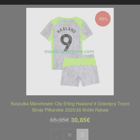
-53%
Koszulka Manchester City Erling Haaland 9 Dziecięcy Trzeci
Stroje Piłkarskie 2025/26 Krótki Rękaw
65,85€
30,85€