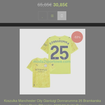
65,85€
30,85€
-53%
Koszulka Manchester City Gianluigi Donnarumma 25 Bramkarska