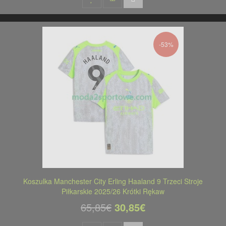
-53%
Koszulka Manchester City Erling Haaland 9 Trzeci Stroje
Piłkarskie 2025/26 Krótki Rękaw
65,85€
30,85€