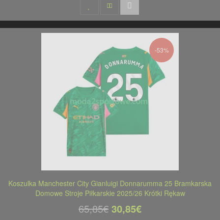
-53%
Koszulka Manchester City Gianluigi Donnarumma 25 Bramkarska
Domowe Stroje Piłkarskie 2025/26 Krótki Rękaw
65,85€
30,85€