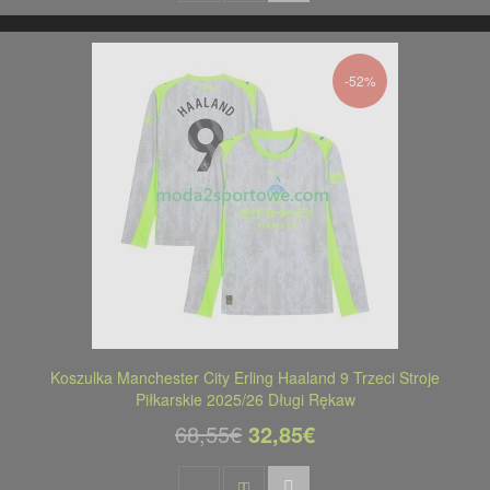
-52%
Koszulka Manchester City Erling Haaland 9 Trzeci Stroje
Piłkarskie 2025/26 Długi Rękaw
68,55€
32,85€