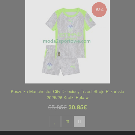
-53%
Koszulka Manchester City Dziecięcy Trzeci Stroje Piłkarskie
2025/26 Krótki Rękaw
65,85€
30,85€