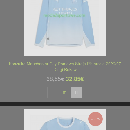
Koszulka Manchester City Domowe Stroje Piłkarskie 2026/27
Długi Rękaw
68,55€
32,85€
-53%