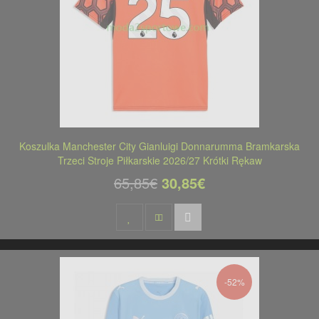
Koszulka Manchester City Gianluigi Donnarumma Bramkarska
Trzeci Stroje Piłkarskie 2026/27 Krótki Rękaw
65,85€
30,85€
-52%