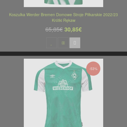
Koszulka Werder Bremen Domowe Stroje Piłkarskie 2022/23
Krótki Rękaw
65,85€
30,85€
-53%