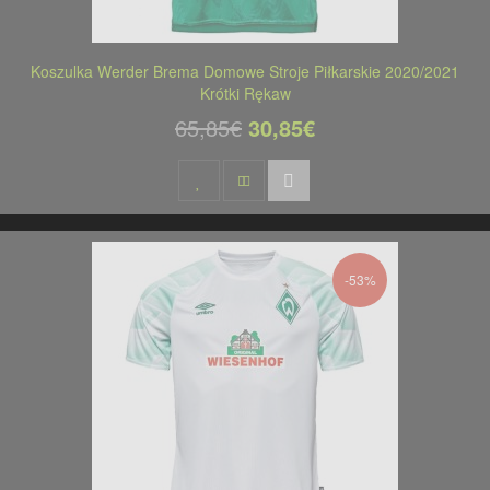
Koszulka Werder Brema Domowe Stroje Piłkarskie 2020/2021
Krótki Rękaw
65,85€
30,85€
-53%