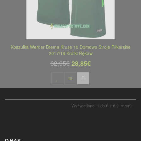
Koszulka Werder Brema Kruse 10 Domowe Stroje Piłkarskie
2017/18 Krótki Rękaw
62,95€
28,85€
Wyświetlono: 1 do 8 z 8 (1 stron)
O NAS