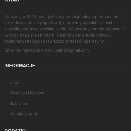
Założony w 2010 roku, jesteśmy profesjonalnym producentem i
sprzedawcą odzieży sportowej, oferujemy wysokiej jakości
koszulkę sportową w niskiej cenie. Wspieramy spersonalizowanie
twojego nazwiska i numeru. Nasz sklep ma stałą dostawę,
doskonałą obsługę i doświadczony zespół operacyjny.
Email:
kontaktsglobalnimkupcima@gmail.com
INFORMACJE
O nas
Wysyłka i Dostawa
Size Chart
Kontakt z nami
DODATKI