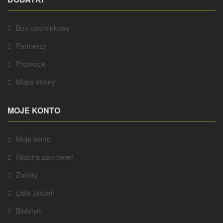
Bon upominkowy
Partnerzy
Promocje
Mapa strony
MOJE KONTO
Moje konto
Historia zamówień
Zwroty
Lista życzeń
Biuletyn: