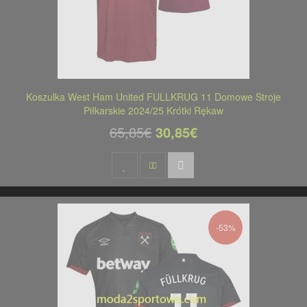
Koszulka West Ham United FULLKRUG 11 Domowe Stroje
Piłkarskie 2024/25 Krótki Rękaw
65,85€
30,85€
-53%