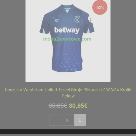
-53%
Koszulka West Ham United Trzeci Stroje Piłkarskie 2023/24 Krótki
Rękaw
65,85€
30,85€