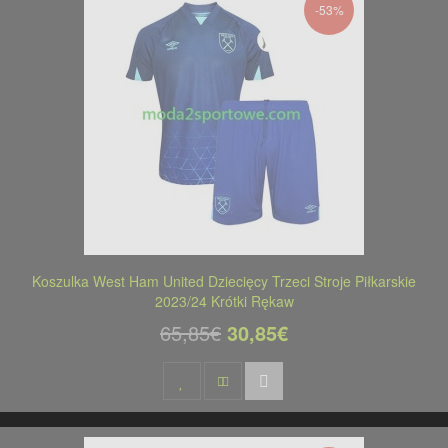
-53%
Koszulka West Ham United Dziecięcy Trzeci Stroje Piłkarskie
2023/24 Krótki Rękaw
65,85€
30,85€